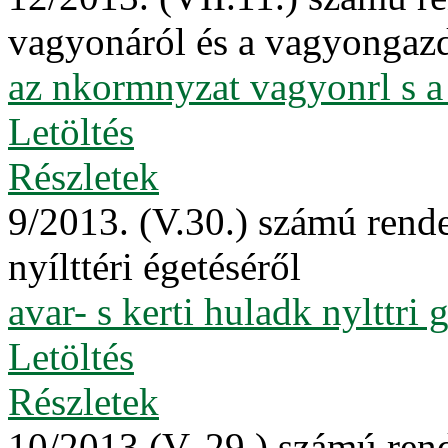
vagyonáról és a vagyongazd
az nkormnyzat vagyonrl s a
Letöltés
Részletek
9/2013. (V.30.) számú rende
nyílttéri égetéséről
avar- s kerti huladk nylttri g
Letöltés
Részletek
10/2013.(V. 29.) számú rend