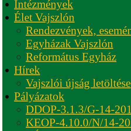
Intézmények
Élet Vajszlón
Rendezvények, esemé
Egyházak Vajszlón
Református Egyház
Hírek
Vajszlói újság letöltése
Pályázatok
DDOP-3.1.3/G-14-20
KEOP-4.10.0/N/14-20