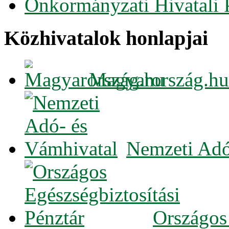
Önkormányzati Hivatali 
Közhivatalok honlapjai
Magyarország.hu
Nemzeti Adó
Országos 