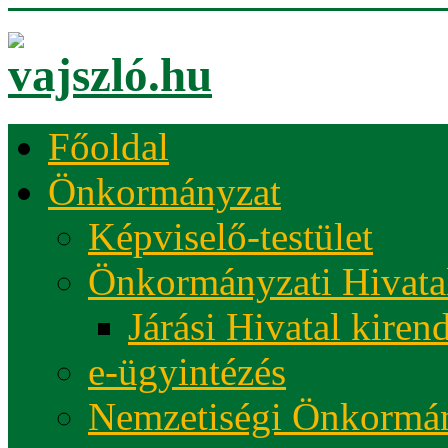
Főoldal
Önkormányzat
Képviselő-testület
Önkormányzati Hivata
Járási Hivatal kiren
e-ügyintézés
Nemzetiségi Önkormá