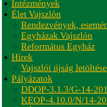
Intézmények
Élet Vajszlón
Rendezvények, esemé
Egyházak Vajszlón
Református Egyház
Hírek
Vajszlói újság letöltése
Pályázatok
DDOP-3.1.3/G-14-20
KEOP-4.10.0/N/14-20