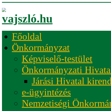
Főoldal
Önkormányzat
Képviselő-testület
Önkormányzati Hivata
Járási Hivatal kiren
e-ügyintézés
Nemzetiségi Önkormá