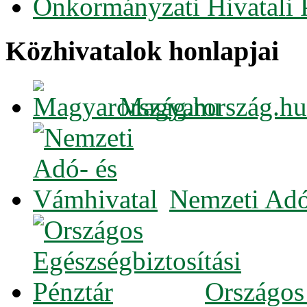
Önkormányzati Hivatali 
Közhivatalok honlapjai
Magyarország.hu
Nemzeti Adó
Országos 