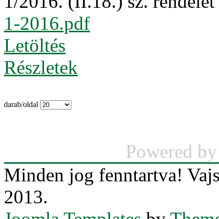
1/2016. (II.18.) sz. rendel
1-2016.pdf
Letöltés
Részletek
darab/oldal
Powered b
Minden jog fenntartva! Va
2013.
Joomla Templates
by
Theme