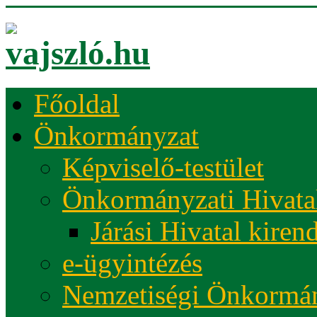
Főoldal
Önkormányzat
Képviselő-testület
Önkormányzati Hivata
Járási Hivatal kiren
e-ügyintézés
Nemzetiségi Önkormá