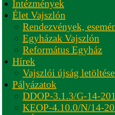
Intézmények
Élet Vajszlón
Rendezvények, esemé
Egyházak Vajszlón
Református Egyház
Hírek
Vajszlói újság letöltése
Pályázatok
DDOP-3.1.3/G-14-20
KEOP-4.10.0/N/14-20