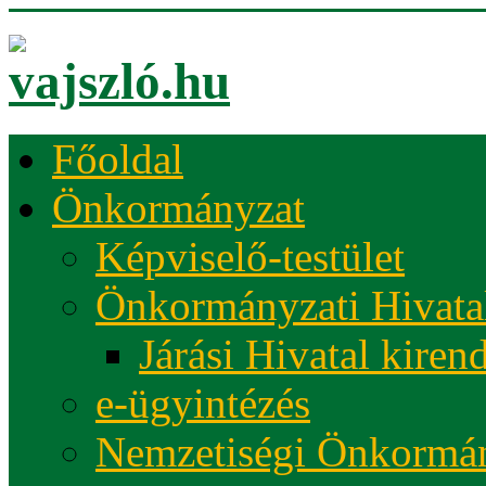
Főoldal
Önkormányzat
Képviselő-testület
Önkormányzati Hivata
Járási Hivatal kiren
e-ügyintézés
Nemzetiségi Önkormá