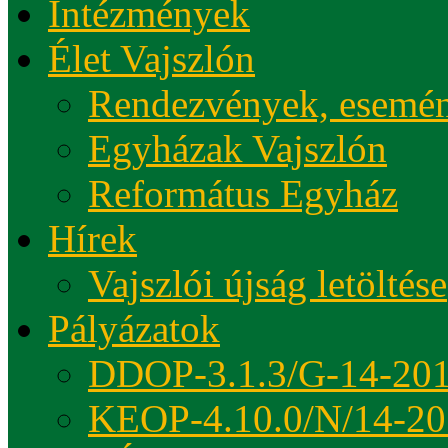
Intézmények
Élet Vajszlón
Rendezvények, esemé
Egyházak Vajszlón
Református Egyház
Hírek
Vajszlói újság letöltése
Pályázatok
DDOP-3.1.3/G-14-20
KEOP-4.10.0/N/14-20