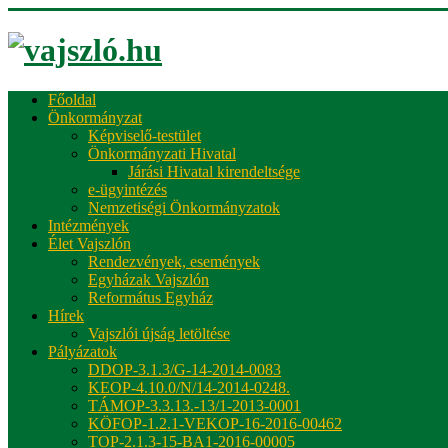
Főoldal
Önkormányzat
Képviselő-testület
Önkormányzati Hivatal
Járási Hivatal kirendeltsége
e-ügyintézés
Nemzetiségi Önkormányzatok
Intézmények
Élet Vajszlón
Rendezvények, események
Egyházak Vajszlón
Református Egyház
Hírek
Vajszlói újság letöltése
Pályázatok
DDOP-3.1.3/G-14-2014-0083
KEOP-4.10.0/N/14-2014-0248.
TÁMOP-3.3.13.-13/1-2013-0001
KÖFOP-1.2.1-VEKOP-16-2016-00462
TOP-2.1.3-15-BA1-2016-00005