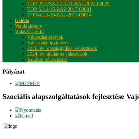
TOP_PLUSZ-1.2.1-21-BA1-2022-00029
TOP-5.3.1-16-BA2-2017-00001
TOP-4.2.1-16-BA1-2017-00014
Galéria
Vendégkönyv
Választási infó
Választási szervek
Választási ügyintézés
2026. évi országgyűlési választások
2024. évi általános választások
Korábbi választások
Pályázat
MFP
Szociális alapszolgáltatások fejlesztése Vaj