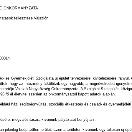
 ÖNKORMÁNYZATA
ltatások fejlesztése Vajszlón
0014
 és Gyermekjóléti Szolgálata új épület tervezésére, kivitelezésére irányul. A
ntöttek, hogy az Intézmény átköltözik egy nagyobb, a megnövekedett igényekn
enntartója Vajszló Nagyközség Önkormányzata. A Szolgálat 9 település közigaz
96 fő él életvitel szerűen az önkormányzattól kapott adatok alapján.
ldául házi segítségnyújtás, szociális étkeztetés és család- és gyermekjóléti s
ezésére, megvalósítására kívánunk pályázatot benyújtani.
 jelenleg beépítettlen terület. Ezen a területen kívánunk egy teljesen új épü