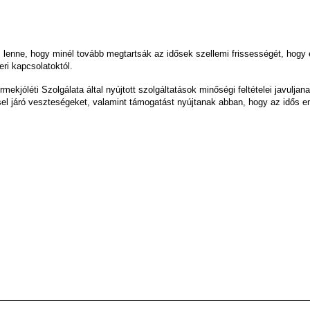
 lenne, hogy minél tovább megtartsák az idősek szellemi frissességét, hogy 
ri kapcsolatoktól.
ermekjóléti Szolgálata által nyújtott szolgáltatások minőségi feltételei javu
l járó veszteségeket, valamint támogatást nyújtanak abban, hogy az idős em