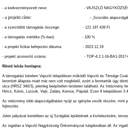
- a kedvezményezett neve: - VAJSZLÓ NAGYKÖZSÉG
- a projekt címe: -
„Szociális alapszolgá
- a szerződött támogatás összege: - 121 197 439 Ft
- a támogatás mértéke (%-ban): - 100 %
- a projekt fizikai befejezési dátuma: - 2023.12.19
- projekt azonosító száma: - TOP-4.2.1-16-BA1-2017-0
Rövid leírás honlapra:
A támogatási kérelem Vajszló településen működő Vajszló és Térsége Család-
leromlott állapota miatt már nem volt megfelelő, ezért a fenntartók úgy dö
utca (HRSZ 340/3), jelenleg beépítetlen területen található. Az Intézmény f
Hirics, Kórós, Lúzsok, Vejti, Zaláta, Kemse, Páprád. Ezen 9 településen 3.4
Az intézmény több alapszolgáltatást nyújt az igénybe vevők részére, mint pé
fejlesztés.
Jelen pályázat keretében az új Szolgálat épületének a kivitelezésére, terv
Az ingatlan a Vajszló Nagyközség Önkormányzat tulajdonában áll. Az ingatlan