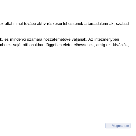
ez által minél tovább aktív részesei lehessenek a társadalomnak, szabad
ljanak, és mindenki számára hozzáférhetővé váljanak. Az intézményben
berek saját otthonukban független életet élhessenek, amíg ezt kívánják,
Megosztom