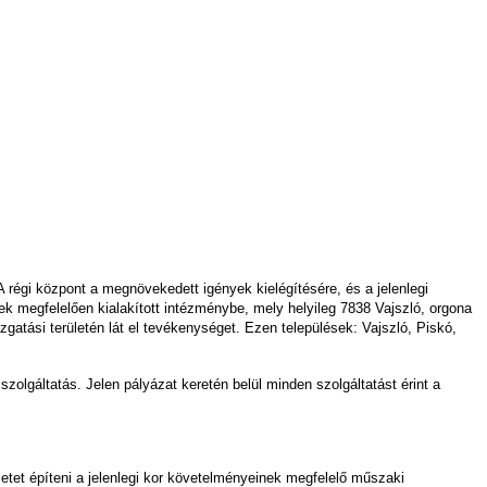
 régi központ a megnövekedett igények kielégítésére, és a jelenlegi
ek megfelelően kialakított intézménybe, mely helyileg 7838 Vajszló, orgona
gatási területén lát el tevékenységet. Ezen települések: Vajszló, Piskó,
zolgáltatás. Jelen pályázat keretén belül minden szolgáltatást érint a
letet építeni a jelenlegi kor követelményeinek megfelelő műszaki