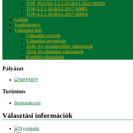
TOP_PLUSZ-1.2.1-21-BA1-2022-00029
TOP-5.3.1-16-BA2-2017-00001
TOP-4.2.1-16-BA1-2017-00014
Galéria
Vendégkönyv
Választási infó
Választási szervek
Választási ügyintézés
2026. évi országgyűlési választások
2024. évi általános választások
Korábbi választások
Pályázat
MFP
Turizmus
Bemutatkozás
Választási információk