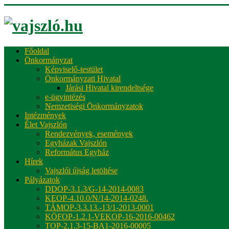
Főoldal
Önkormányzat
Képviselő-testület
Önkormányzati Hivatal
Járási Hivatal kirendeltsége
e-ügyintézés
Nemzetiségi Önkormányzatok
Intézmények
Élet Vajszlón
Rendezvények, események
Egyházak Vajszlón
Református Egyház
Hírek
Vajszlói újság letöltése
Pályázatok
DDOP-3.1.3/G-14-2014-0083
KEOP-4.10.0/N/14-2014-0248.
TÁMOP-3.3.13.-13/1-2013-0001
KÖFOP-1.2.1-VEKOP-16-2016-00462
TOP-2.1.3-15-BA1-2016-00005