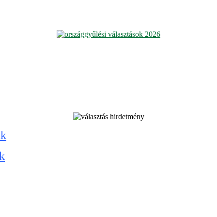
ak
ak