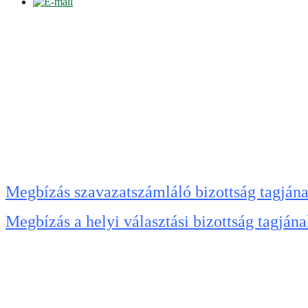
Megbízás szavazatszámláló bizottság tagján
Megbízás a helyi választási bizottság tagján