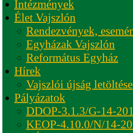
Intézmények
Élet Vajszlón
Rendezvények, esemé
Egyházak Vajszlón
Református Egyház
Hírek
Vajszlói újság letöltése
Pályázatok
DDOP-3.1.3/G-14-20
KEOP-4.10.0/N/14-20