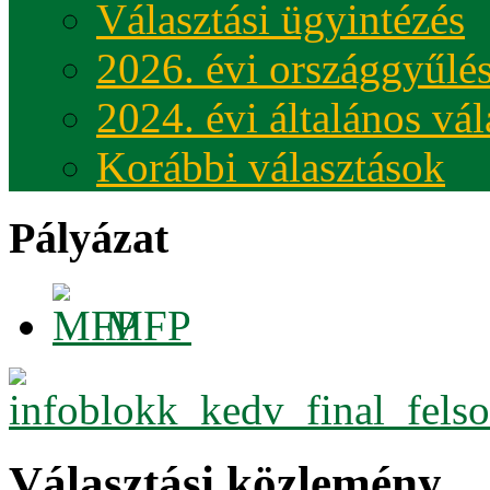
Választási ügyintézés
2026. évi országgyűlés
2024. évi általános vá
Korábbi választások
Pályázat
MFP
Választási közlemény