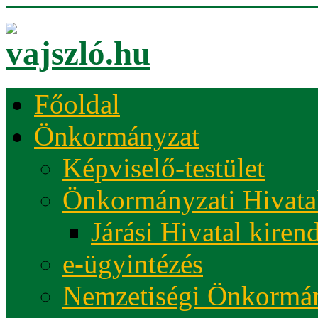
Főoldal
Önkormányzat
Képviselő-testület
Önkormányzati Hivata
Járási Hivatal kiren
e-ügyintézés
Nemzetiségi Önkormá