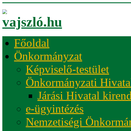
Főoldal
Önkormányzat
Képviselő-testület
Önkormányzati Hivata
Járási Hivatal kiren
e-ügyintézés
Nemzetiségi Önkormá