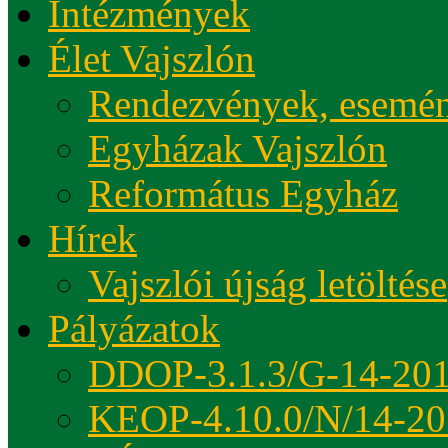
Intézmények
Élet Vajszlón
Rendezvények, esemé
Egyházak Vajszlón
Református Egyház
Hírek
Vajszlói újság letöltése
Pályázatok
DDOP-3.1.3/G-14-20
KEOP-4.10.0/N/14-20