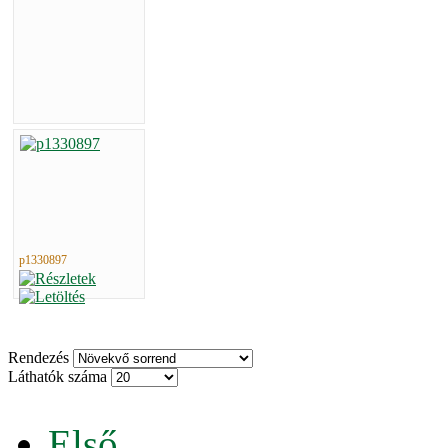
p1330897
Rendezés
Láthatók száma
Első