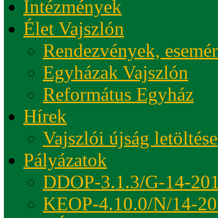
Intézmények
Élet Vajszlón
Rendezvények, esemé
Egyházak Vajszlón
Református Egyház
Hírek
Vajszlói újság letöltése
Pályázatok
DDOP-3.1.3/G-14-20
KEOP-4.10.0/N/14-20