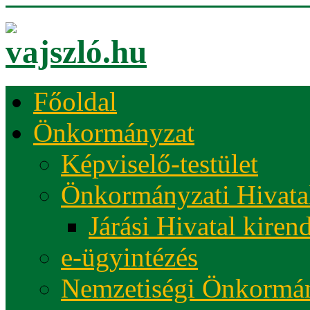
Főoldal
Önkormányzat
Képviselő-testület
Önkormányzati Hivata
Járási Hivatal kiren
e-ügyintézés
Nemzetiségi Önkormá