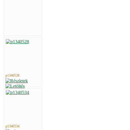
p1340528
p1340534