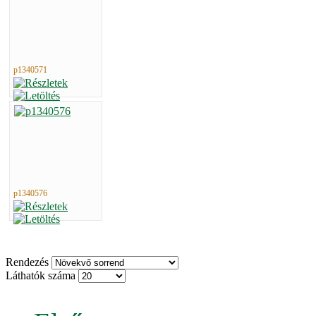
p1340571
p1340576
Rendezés
Láthatók száma