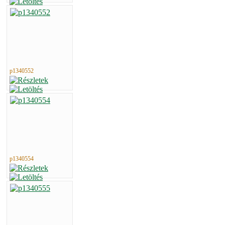
p1340552
p1340554