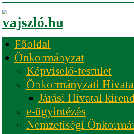
Főoldal
Önkormányzat
Képviselő-testület
Önkormányzati Hivata
Járási Hivatal kiren
e-ügyintézés
Nemzetiségi Önkormá