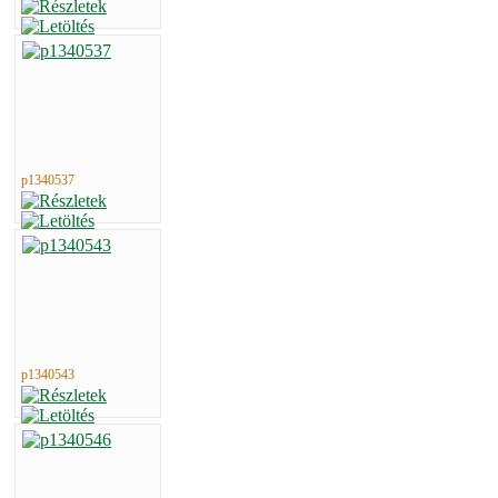
p1340537
p1340543