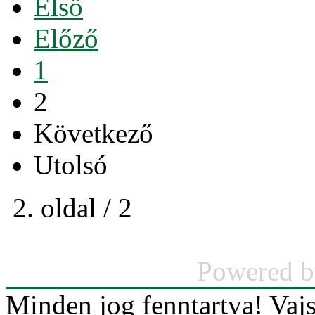
Első
Előző
1
2
Következő
Utolsó
2. oldal / 2
Powered 
Minden jog fenntartva! Va