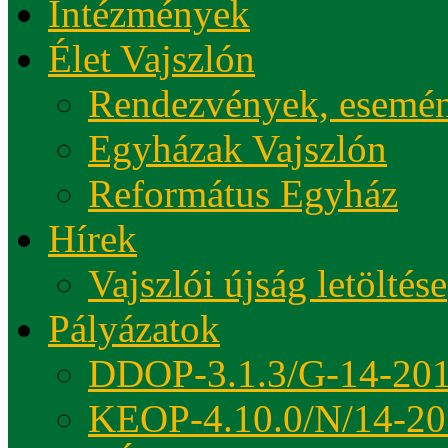
Intézmények
Élet Vajszlón
Rendezvények, esemé
Egyházak Vajszlón
Református Egyház
Hírek
Vajszlói újság letöltése
Pályázatok
DDOP-3.1.3/G-14-20
KEOP-4.10.0/N/14-20