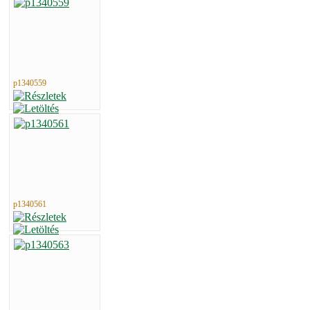
p1340559
p1340561