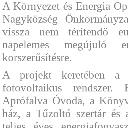
A Környezet és Energia Ope
Nagyközség Önkormányzat
vissza nem térítendő eu
napelemes megújuló erő
korszerűsítésre.
A projekt keretében a t
fotovoltaikus rendszer.
Aprófalva Óvoda, a Könyvt
ház, a Tűzoltó szertár és 
teljes éves energiafogyas