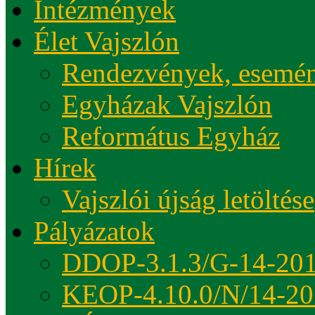
Intézmények
Élet Vajszlón
Rendezvények, esemé
Egyházak Vajszlón
Református Egyház
Hírek
Vajszlói újság letöltése
Pályázatok
DDOP-3.1.3/G-14-20
KEOP-4.10.0/N/14-20