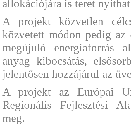
allokációjára is teret nyithat
A projekt közvetlen célcs
közvetett módon pedig az o
megújuló energiaforrás a
anyag kibocsátás, elsősor
jelentősen hozzájárul az üv
A projekt az Európai Un
Regionális Fejlesztési Ala
meg.