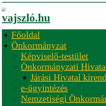
Főoldal
Önkormányzat
Képviselő-testület
Önkormányzati Hivata
Járási Hivatal kiren
e-ügyintézés
Nemzetiségi Önkormá