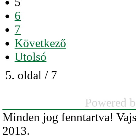
5
6
7
Következő
Utolsó
5. oldal / 7
Powered 
Minden jog fenntartva! Va
2013.