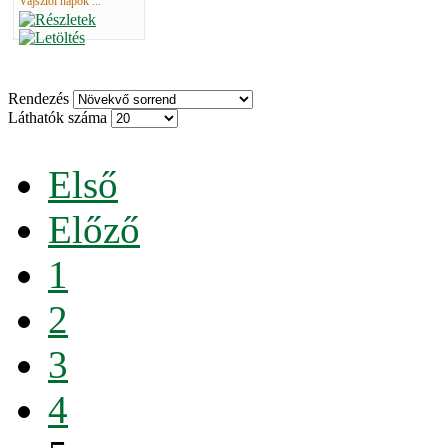
Vajszlói napok ...
Rendezés
Láthatók száma
Első
Előző
1
2
3
4