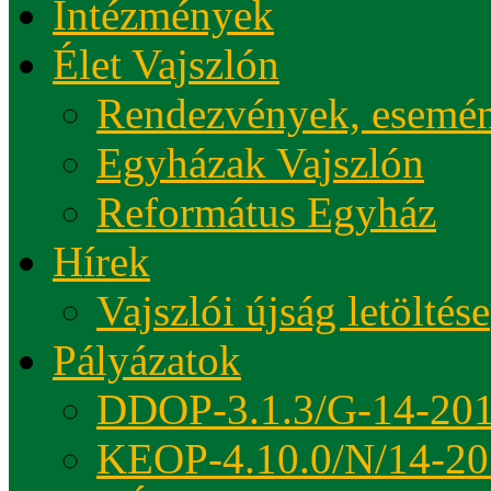
Intézmények
Élet Vajszlón
Rendezvények, esemé
Egyházak Vajszlón
Református Egyház
Hírek
Vajszlói újság letöltése
Pályázatok
DDOP-3.1.3/G-14-20
KEOP-4.10.0/N/14-20