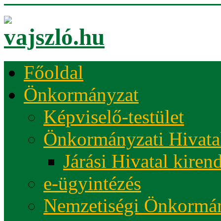
Főoldal
Önkormányzat
Képviselő-testület
Önkormányzati Hivata
Járási Hivatal kiren
e-ügyintézés
Nemzetiségi Önkormá