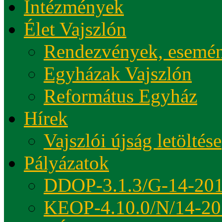
Intézmények
Élet Vajszlón
Rendezvények, esemé
Egyházak Vajszlón
Református Egyház
Hírek
Vajszlói újság letöltése
Pályázatok
DDOP-3.1.3/G-14-20
KEOP-4.10.0/N/14-20