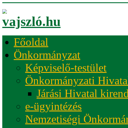
Főoldal
Önkormányzat
Képviselő-testület
Önkormányzati Hivata
Járási Hivatal kiren
e-ügyintézés
Nemzetiségi Önkormá