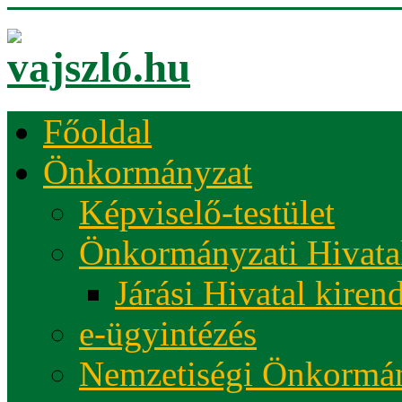
Főoldal
Önkormányzat
Képviselő-testület
Önkormányzati Hivata
Járási Hivatal kiren
e-ügyintézés
Nemzetiségi Önkormá