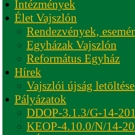
Intézmények
Élet Vajszlón
Rendezvények, esemé
Egyházak Vajszlón
Református Egyház
Hírek
Vajszlói újság letöltése
Pályázatok
DDOP-3.1.3/G-14-20
KEOP-4.10.0/N/14-20