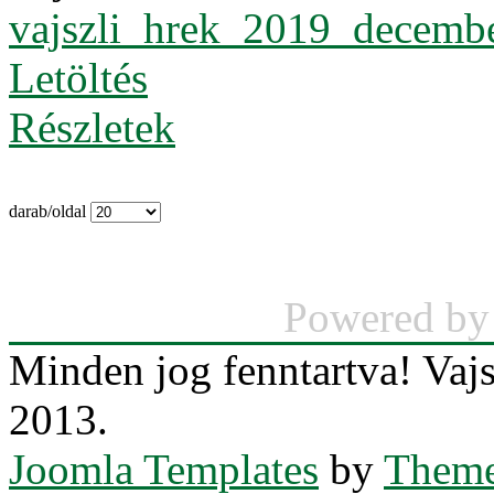
vajszli_hrek_2019_decembe
Letöltés
Részletek
darab/oldal
Powered b
Minden jog fenntartva! Va
2013.
Joomla Templates
by
Theme