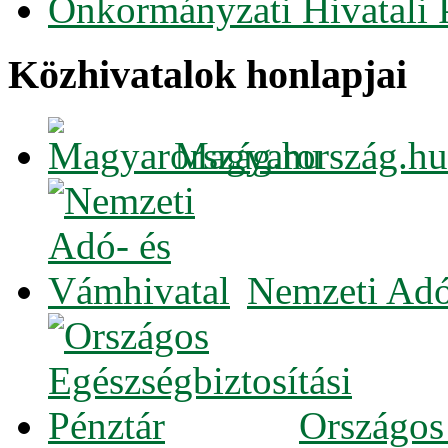
Önkormányzati Hivatali 
Közhivatalok honlapjai
Magyarország.hu
Nemzeti Adó
Országos 