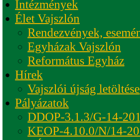
Intézmények
Élet Vajszlón
Rendezvények, esemé
Egyházak Vajszlón
Református Egyház
Hírek
Vajszlói újság letöltése
Pályázatok
DDOP-3.1.3/G-14-20
KEOP-4.10.0/N/14-20