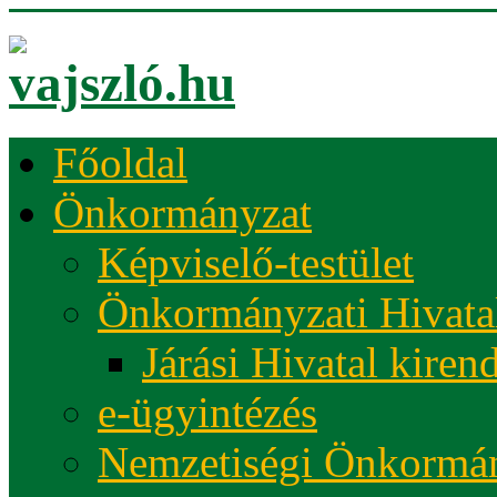
Főoldal
Önkormányzat
Képviselő-testület
Önkormányzati Hivata
Járási Hivatal kiren
e-ügyintézés
Nemzetiségi Önkormá