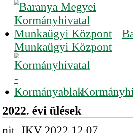
Ba
Munkaügyi Központ
Kormányhi
2022. évi ülések
njt. JKV 2022.12.07.