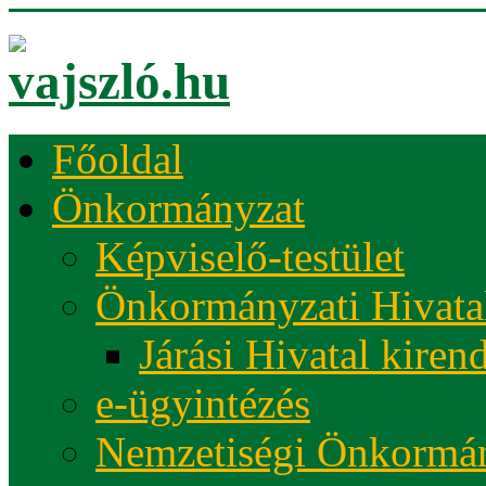
Főoldal
Önkormányzat
Képviselő-testület
Önkormányzati Hivata
Járási Hivatal kiren
e-ügyintézés
Nemzetiségi Önkormá