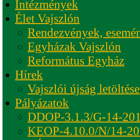
Intézmények
Élet Vajszlón
Rendezvények, esemé
Egyházak Vajszlón
Református Egyház
Hírek
Vajszlói újság letöltése
Pályázatok
DDOP-3.1.3/G-14-20
KEOP-4.10.0/N/14-20