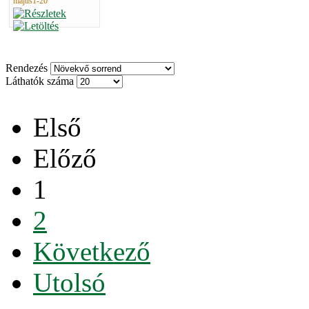
majus1-20
Rendezés
Láthatók száma
Első
Előző
1
2
Következő
Utolsó