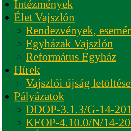
Intézmények
Élet Vajszlón
Rendezvények, esemé
Egyházak Vajszlón
Református Egyház
Hírek
Vajszlói újság letöltése
Pályázatok
DDOP-3.1.3/G-14-20
KEOP-4.10.0/N/14-20