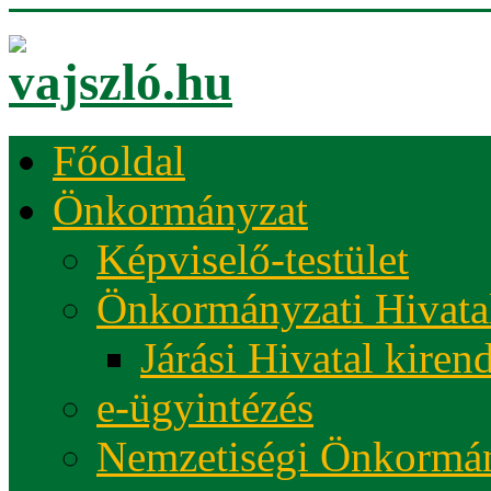
Főoldal
Önkormányzat
Képviselő-testület
Önkormányzati Hivata
Járási Hivatal kiren
e-ügyintézés
Nemzetiségi Önkormá