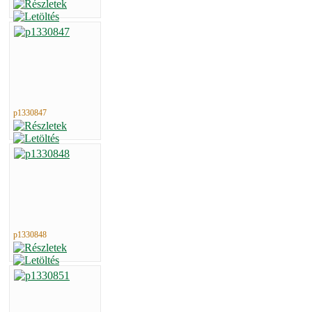
p1330847
p1330848