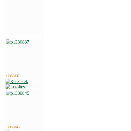
p1330837
p1330845