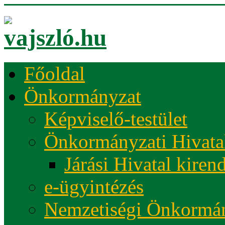
Főoldal
Önkormányzat
Képviselő-testület
Önkormányzati Hivata
Járási Hivatal kiren
e-ügyintézés
Nemzetiségi Önkormá