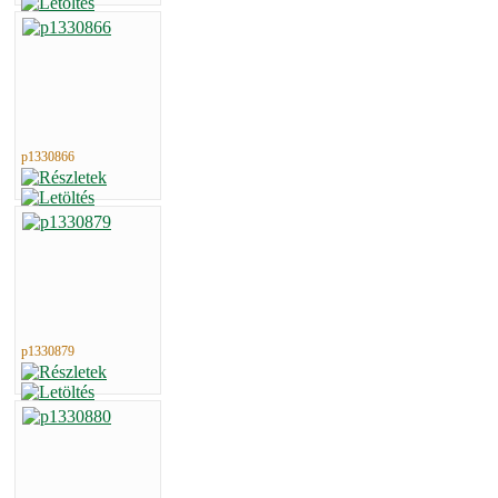
p1330866
p1330879