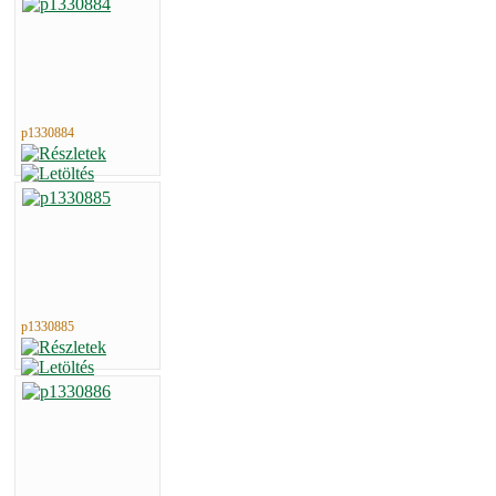
p1330884
p1330885