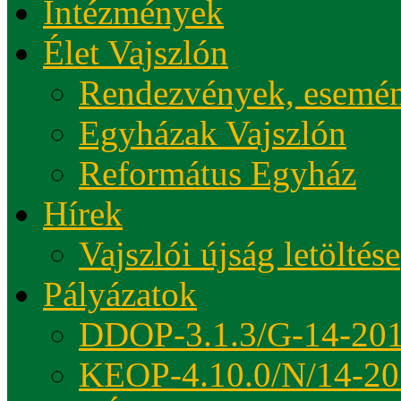
Intézmények
Élet Vajszlón
Rendezvények, esemé
Egyházak Vajszlón
Református Egyház
Hírek
Vajszlói újság letöltése
Pályázatok
DDOP-3.1.3/G-14-20
KEOP-4.10.0/N/14-20