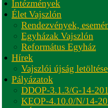
Intézmények
Élet Vajszlón
Rendezvények, esemé
Egyházak Vajszlón
Református Egyház
Hírek
Vajszlói újság letöltése
Pályázatok
DDOP-3.1.3/G-14-20
KEOP-4.10.0/N/14-20