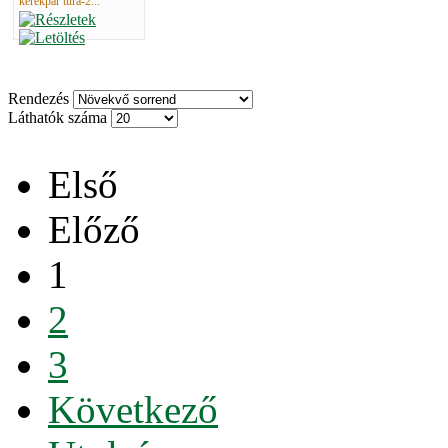
kerékpár túra-2...
Rendezés
Láthatók száma
Első
Előző
1
2
3
Következő