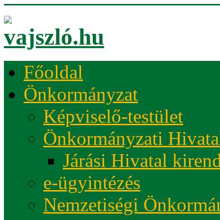
Főoldal
Önkormányzat
Képviselő-testület
Önkormányzati Hivata
Járási Hivatal kiren
e-ügyintézés
Nemzetiségi Önkormá