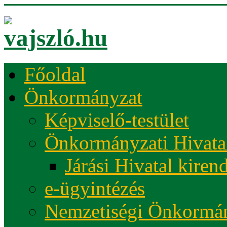
Főoldal
Önkormányzat
Képviselő-testület
Önkormányzati Hivata
Járási Hivatal kiren
e-ügyintézés
Nemzetiségi Önkormá