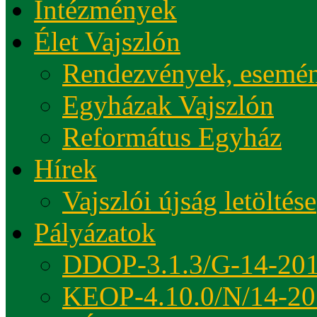
Intézmények
Élet Vajszlón
Rendezvények, esemé
Egyházak Vajszlón
Református Egyház
Hírek
Vajszlói újság letöltése
Pályázatok
DDOP-3.1.3/G-14-20
KEOP-4.10.0/N/14-20