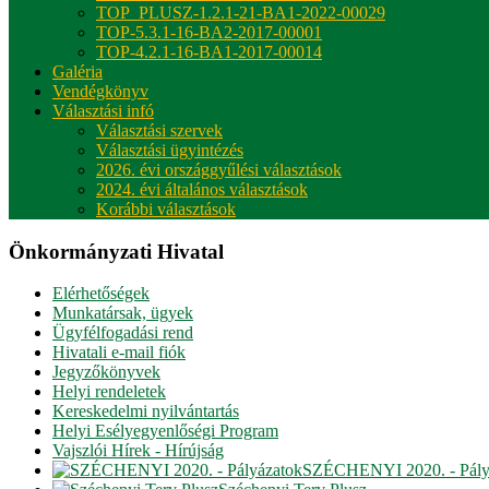
TOP_PLUSZ-1.2.1-21-BA1-2022-00029
TOP-5.3.1-16-BA2-2017-00001
TOP-4.2.1-16-BA1-2017-00014
Galéria
Vendégkönyv
Választási infó
Választási szervek
Választási ügyintézés
2026. évi országgyűlési választások
2024. évi általános választások
Korábbi választások
Önkormányzati Hivatal
Elérhetőségek
Munkatársak, ügyek
Ügyfélfogadási rend
Hivatali e-mail fiók
Jegyzőkönyvek
Helyi rendeletek
Kereskedelmi nyilvántartás
Helyi Esélyegyenlőségi Program
Vajszlói Hírek - Hírújság
SZÉCHENYI 2020. - Pály