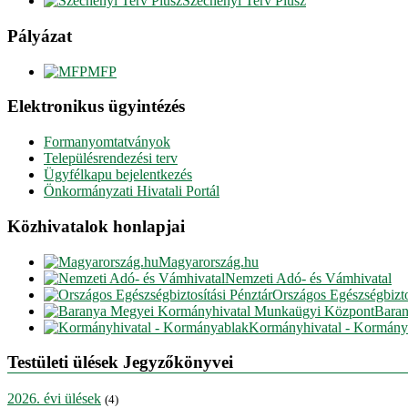
Széchenyi Terv Plusz
Pályázat
MFP
Elektronikus ügyintézés
Formanyomtatványok
Településrendezési terv
Ügyfélkapu bejelentkezés
Önkormányzati Hivatali Portál
Közhivatalok honlapjai
Magyarország.hu
Nemzeti Adó- és Vámhivatal
Országos Egészségbizto
Baran
Kormányhivatal - Kormány
Testületi ülések Jegyzőkönyvei
2026. évi ülések
(4)