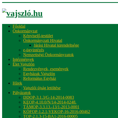
Főoldal
Önkormányzat
Képviselő-testület
Önkormányzati Hivatal
Járási Hivatal kirendeltsége
e-ügyintézés
Nemzetiségi Önkormányzatok
Intézmények
Élet Vajszlón
Rendezvények, események
Egyházak Vajszlón
Református Egyház
Hírek
Vajszlói újság letöltése
Pályázatok
DDOP-3.1.3/G-14-2014-0083
KEOP-4.10.0/N/14-2014-0248.
TÁMOP-3.3.13.-13/1-2013-0001
KÖFOP-1.2.1-VEKOP-16-2016-00462
TOP-2.1.3-15-BA1-2016-00005