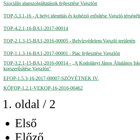
Szociális alapszolgáltatások fejlesztése Vajszlón
TOP-5.3.1-16 - A helyi identitás és kohézió erősítése Vajszló térségé
TOP-4.2.1-16-BA1-2017-00014
TOP-2.1.3-15-BA1-2016-00005 - Belvízvédelem Vajszló területén
TOP-1.1.3-16-BA1-2017-00001 - Piac fejlesztése Vajszlón
TOP-3.2.1-15-BA1-2016-00014 - „A Kodolányi János Általános Iskol
korszerűsítése Vajszlón"
EFOP-1.5.3-16-2017-00007-SZÖVÉTNEK IV.
KÖFOP-1.2.1-VEKOP-16-2016-00462
1. oldal / 2
Első
Előző