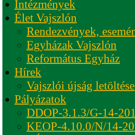
Intézmények
Élet Vajszlón
Rendezvények, esemé
Egyházak Vajszlón
Református Egyház
Hírek
Vajszlói újság letöltése
Pályázatok
DDOP-3.1.3/G-14-20
KEOP-4.10.0/N/14-20