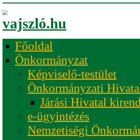
Főoldal
Önkormányzat
Képviselő-testület
Önkormányzati Hivata
Járási Hivatal kiren
e-ügyintézés
Nemzetiségi Önkormá